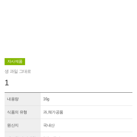
자사제품
생 과일 그대로
1
내용량
16g
식품의 유형
과,채가공품
원산지
국내산