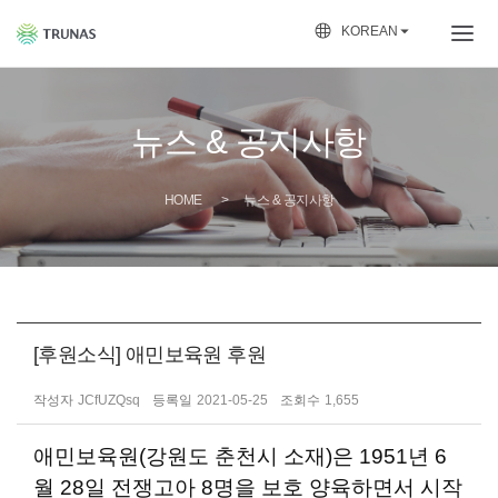

KOREAN
뉴스 & 공지사항
HOME
뉴스 & 공지사항
[후원소식] 애민보육원 후원
작성자
JCfUZQsq
등록일
2021-05-25
조회수
1,655
애민보육원(강원도 춘천시 소재)은 1951년 6
월 28일 전쟁고아 8명을 보호 양육하면서 시작