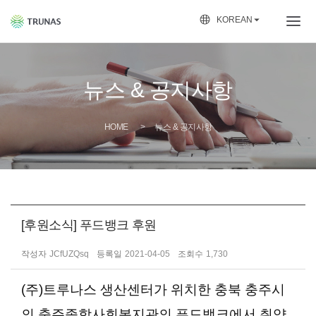

KOREAN
뉴스 & 공지사항
HOME
뉴스 & 공지사항
[후원소식] 푸드뱅크 후원
작성자
JCfUZQsq
등록일
2021-04-05
조회수
1,730
(주)트루나스 생산센터가 위치한 충북 충주시
의
충주종합사회복지관의
푸드뱅크에서 취약